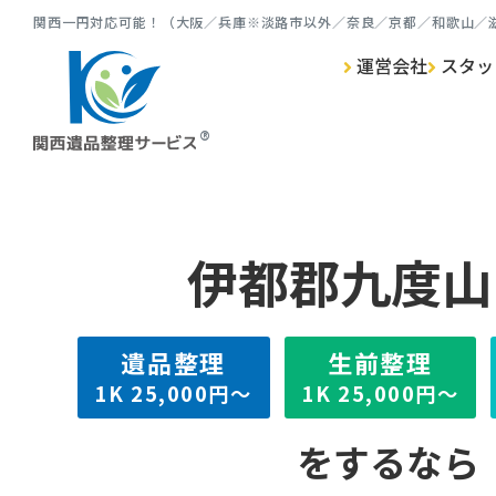
関⻄⼀円対応可能！（⼤阪／兵庫※淡路市以外／奈良／京都／和歌⼭／
運営会社
スタッ
ゴミ屋敷清掃 TOP
遺品整理 TOP
生前整理 TOP
特殊清掃 TOP
伊都郡九度山
遺品整理
⽣前整理
1K
25,000円～
1K
25,000円～
をするなら