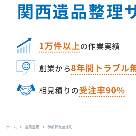
関⻄遺品整理
1万件以上
の作業実績
8
年間トラブル
創業から
受注率90%
相⾒積りの
ホーム
遺品整理
伊都郡九度山町