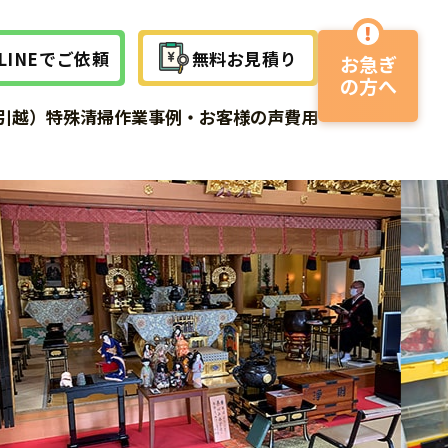
LINEでご依頼
無料お見積り
お急ぎ
の方へ
作業事例
作業事例
作業事例
引越）
特殊清掃
作業事例・お客様の声
費用
サービスの流れ
よくある質問
よくある質問
よくある質問