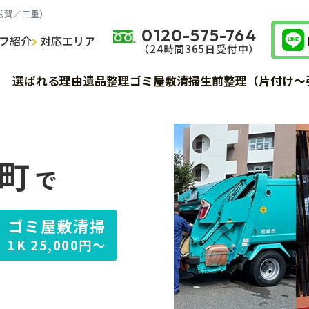
滋賀／三重）
0120-575-764
フ紹介
対応エリア
（24時間365⽇受付中）
サービス詳細
サービス詳細
サービス詳細
費用
費用
費用
選ばれる理由
遺品整理
ゴミ屋敷清掃
生前整理（片付け～
サービス詳細
費用
お客様の声
お客様の声
お客様の声
サービスの流れ
サービスの流れ
サービスの流れ
町
で
ゴミ屋敷清掃
1K
25,000円～