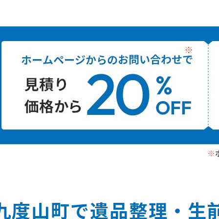
※
九度山町で遺品整理‧⽣