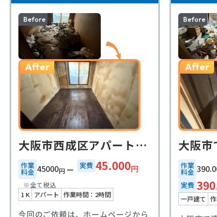
Before
Before
After
After
大阪市西成区アパート1k遺品整理事例
45.000
作業
実費
作業
円
45000
390.0
円
料金
料金
390
※全て税込
実費
1 K
アパート
作業時間：2時間
一戸建て
作
今回のご依頼は、ホームページから