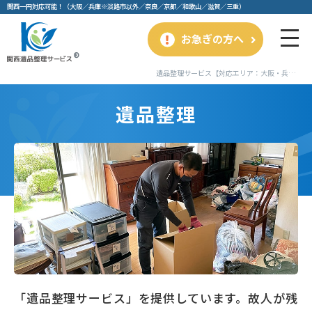
関⻄⼀円対応可能！（⼤阪／兵庫※淡路市以外／奈良／京都／和歌⼭／滋賀／三重）
お急ぎの方へ
遺品整理サービス【対応エリア：大阪・兵庫】
遺品整理
「遺品整理サービス」を提供しています。故人が残