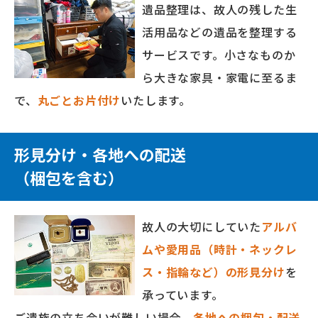
遺品整理は、故人の残した生
活用品などの遺品を整理する
サービスです。小さなものか
ら大きな家具・家電に至るま
で、
丸ごとお片付け
いたします。
形見分け・各地への配送
（梱包を含む）
故人の大切にしていた
アルバ
ムや愛用品（時計・ネックレ
ス・指輪など）の形見分け
を
承っています。
ご遺族の立ち会いが難しい場合、
各地への梱包・配送