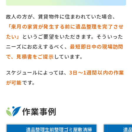
故人の方が、賃貸物件に住まわれていた場合、
「来月の家賃が発生する前に遺品整理を完了させ
たい」
というご要望をいただきます。そういった
ニーズにお応えするべく、
最短即日中の現場訪問
で、見積書をご提示
しています。
スケジュールによっては、
3日～1週間以内の作業
が可能
です。
作業事例
遺品整理
生前整理
ゴミ屋敷清掃
遺