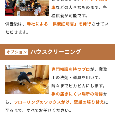
車
などの大きなものまで、各
種供養が可能です。
供養後は、
寺社による「供養証明書」を発行
させてい
ただきます。
ハウスクリーニング
オプション
専門知識を持つプロ
が、業務
用の洗剤・道具を用いて、
隅々までピカピカにします。
手の届きにくい場所の清掃
か
ら、
フローリングのワックスがけ、壁紙の張り替え
に
至るまで、すべてお任せください。