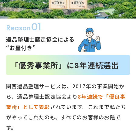
01
Reason
遺品整理士認定協会による
“お墨付き”
「優秀事業所」に
8
年連続選出
関西遺品整理サービスは、2017年の事業開始か
ら、遺品整理士認定協会より
8
年連続で「優良事
業所」として表彰
されています。これまで私たち
がやってこれたのも、すべてのお客様のお陰で
す。