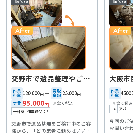
Before
Before
After
After
交野市で遺品整理やごみ屋敷のご依頼いただきました。
作業
買取
作業
120.000
25.000
4500
円
円
料金
⾦額
料金
95.000
※全て税込
※全て税込
実費
円
1 K
アパー
一軒家
作業時間：6
今回のご
交野市で遺品整理をご検討中のお客
お問い合
様から、「どの業者に頼めばいいの