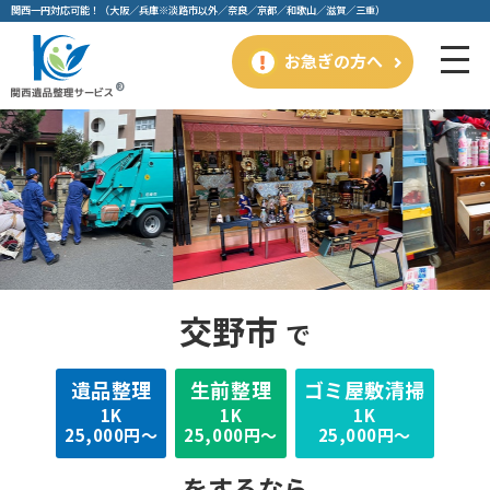
関⻄⼀円対応可能！（⼤阪／兵庫※淡路市以外／奈良／京都／和歌⼭／滋賀／三重）
お急ぎの方へ
交野市
で
遺品整理
⽣前整理
ゴミ屋敷清掃
1K
1K
1K
25,000円～
25,000円～
25,000円～
をするなら