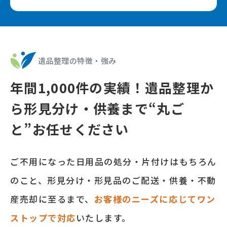
遺品整理の特徴‧強み
年間
1,000
件の実績！遺品整理か
ら形⾒分け‧供養まで
“丸ご
と”お任せください
ご不⽤になった⽇⽤品の処分‧⽚付けはもちろん
のこと、形⾒分け‧形⾒品のご配送‧供養‧不動
産売却に⾄るまで、
お客様のニーズに応じてワン
ストップで対応
いたします。