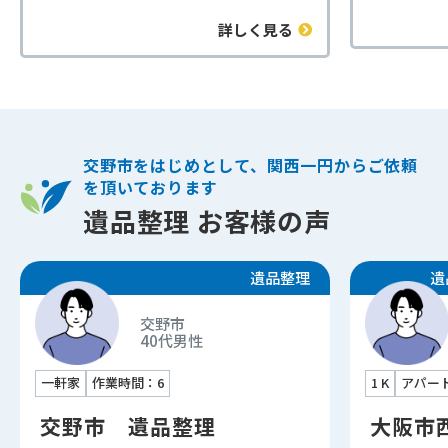
成区1 K
か分からない」とのご相談をいただ
詳しく見る
間取りは
きました。インターネットで比較検
がかなり
討し、3社に相見積もりを依頼。そ
長期間手
の中で、当社の見積もりが明確で分
床や壁に
かりやすく、スタッフの対応が丁寧
ました。
だったことからご依頼を決めてくだ
用品の整
さいました。
交野市をはじめとして、関西一円からご依頼
作業に加
当社では、遺品整理だけでなく、ご
を頂いております
ス（壁紙
み屋敷の片付けや生前整理にも対応
遺品整理 お客様の声
いました
しております。小さな不用品の回収
ご依頼主
から、一軒まるごとの整理まで幅広
できたの
遺品整理
遺
く対応可能です。
れいにな
「大量の荷物でも大丈夫？」「見積
びの声を
交野市
もりは無料？」といったご質問も多
40代
男性
このよう
くいただきますが、当社では無料見
あわせて
積もりを実施しており、お客様の状
一軒家
作業時間：6
1 K
アパー
まで対応
況に応じた最適なプランをご提案い
ムーズに
交野市 遺品整理
大阪市
たします。
特に賃貸
交野市で遺品整理や片付けにお困り