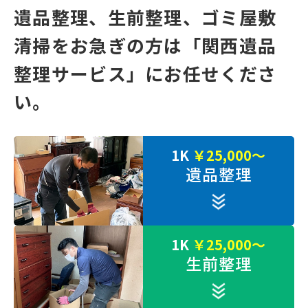
遺品整理、⽣前整理、ゴミ屋敷
清掃をお急ぎの⽅は
「関⻄遺品
整理サービス」にお任せくださ
い。
1K
￥25,000～
遺品整理
1K
￥25,000～
生前整理