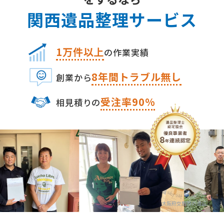
関⻄遺品整理サービス
1万件以上
の作業実績
8
年間トラブル無し
創業から
受注率90%
相⾒積りの
大阪府交野市の遺品整理・生前整理の専門業者