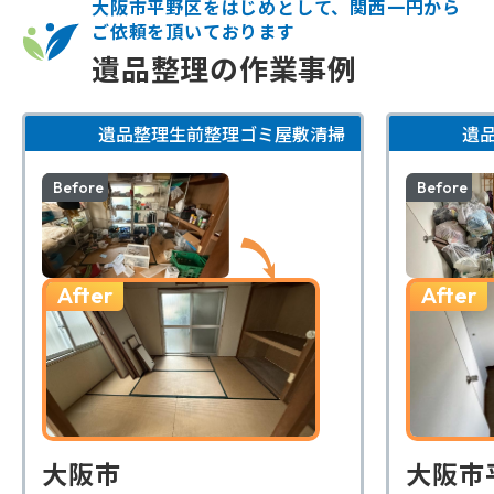
大阪市平野区をはじめとして、関西一円から
ご依頼を頂いております
遺品整理の作業事例
遺品整理
生前整理
ゴミ屋敷清掃
遺
Before
Before
After
After
大阪市