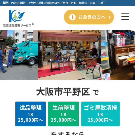
関⻄⼀円対応可能！（⼤阪／兵庫※淡路市以外／奈良／京都／和歌⼭／滋賀／三重）
お急ぎの方へ
大阪市平野区
で
遺品整理
⽣前整理
ゴミ屋敷清掃
1K
1K
1K
25,000円～
25,000円～
25,000円～
をするなら