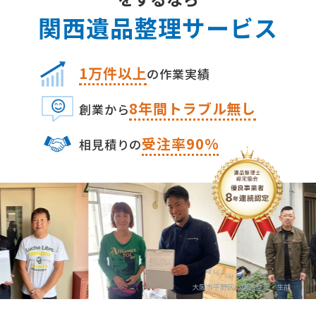
関⻄遺品整理サービス
1万件以上
の作業実績
8
年間トラブル無し
創業から
受注率90%
相⾒積りの
大阪市平野区の遺品整理・生前整理の専門業者 関西遺品整理サービス