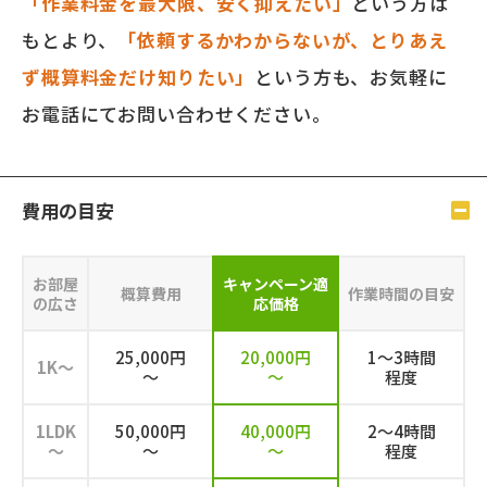
「作業料金を最大限、安く抑えたい」
という方は
もとより、
「依頼するかわからないが、とりあえ
ず概算料金だけ知りたい」
という方も、お気軽に
お電話にてお問い合わせください。
費⽤の⽬安
お部屋
キャンペーン
適
概算費用
作業時間の目安
の広さ
応価格
25,000円
20,000円
1～3時間
1K～
～
～
程度
1LDK
50,000円
40,000円
2～4時間
～
～
～
程度