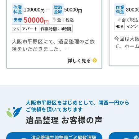
作業
買取
作業
100000
50000
8000
円
円
料金
⾦額
料金
50000
※全て税込
※全て税込
実費
円
4DK
マンシ
2 K
アパート
作業時間：4時間
今回は大
大阪市平野区にて、遺品整理のご依
て、ホー
頼をいただきました。
お客様よ
今回は、不動産産会社様からのご紹
詳しく見る
だきまし
介でご対応させていただしました。
西遺品整
き、誠に
ご依頼者様のお父様は、以前清掃関
現場では
係のお仕事をされていたとのこと
活用品な
で、室内には工具類や業務用の掃除
してくだ
道具、資材などが数多く残されてい
大阪市平野区をはじめとして、関西一円から
ムーズに
ました。
ご依頼を頂いております
大型家具
一般的な生活用品だけではなく、仕
遺品整理 お客様の声
機、収納
事道具も多くあったため、一点ずつ
寧に搬出
確認しながら丁寧に仕分け作業を進
けないよ
遺品整理
生前整理
ゴミ屋敷清掃
遺
めさせていただきました。