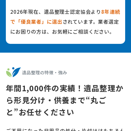
2026年
現在、遺品整理⼠認定協会より
8
年連続
で「優良業者」に選出
されています。業者選定
にお困りの⽅は、お気軽にご相談ください。
遺品整理の特徴‧強み
年間
1,000
件の実績！遺品整理か
ら形⾒分け‧供養まで
“丸ご
と”お任せください
ご不⽤になった⽇⽤品の処分‧⽚付けはもちろん