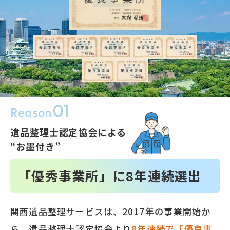
01
Reason
遺品整理士認定協会による
“お墨付き”
「優秀事業所」に
8
年連続選出
関西遺品整理サービスは、2017年の事業開始か
ら、遺品整理士認定協会より
8
年連続で「優良事