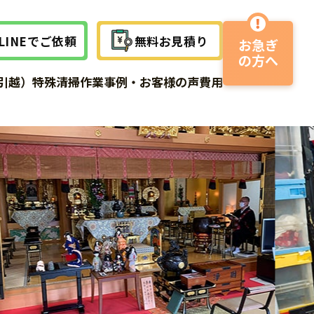
LINEでご依頼
無料お見積り
お急ぎ
の方へ
作業事例
作業事例
作業事例
引越）
特殊清掃
作業事例・お客様の声
費用
サービスの流れ
よくある質問
よくある質問
よくある質問