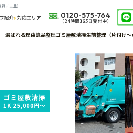
滋賀／三重）
0120-575-764
フ紹介
対応エリア
（24時間365⽇受付中）
サービス詳細
サービス詳細
サービス詳細
費用
費用
費用
選ばれる理由
遺品整理
ゴミ屋敷清掃
生前整理（片付け～
サービス詳細
費用
お客様の声
お客様の声
お客様の声
サービスの流れ
サービスの流れ
サービスの流れ
ゴミ屋敷清掃
1K
25,000円～