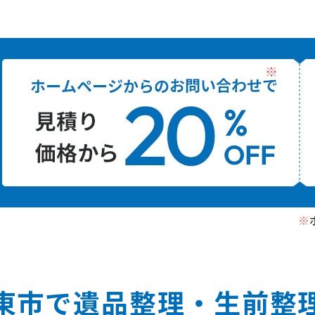
※
東市で遺品整理‧⽣前整