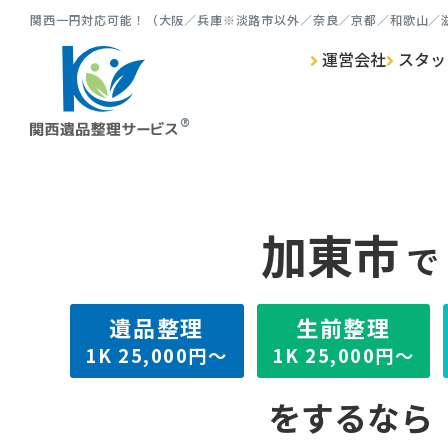
関⻄⼀円対応可能！（⼤阪／兵庫※淡路市以外／奈良／京都／和歌⼭／
運営会社
スタッ
ゴミ屋敷清掃 TOP
遺品整理 TOP
生前整理 TOP
特殊清掃 TOP
加東市
で
遺品整理
⽣前整理
1K
25,000円～
1K
25,000円～
をするなら