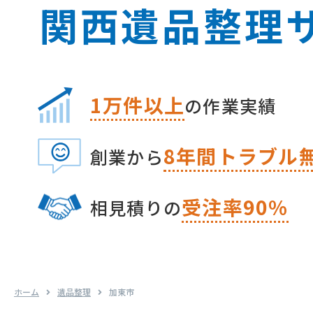
関⻄遺品整理
1万件以上
の作業実績
8
年間トラブル
創業から
受注率90%
相⾒積りの
ホーム
遺品整理
加東市