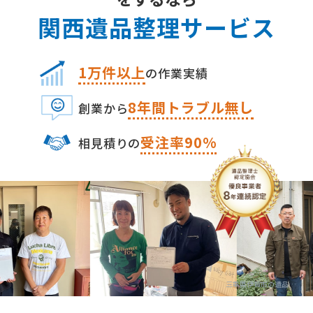
関⻄遺品整理サービス
1万件以上
の作業実績
8
年間トラブル無し
創業から
受注率90%
相⾒積りの
三重県伊賀市の遺品整理・生前整理の専門業者