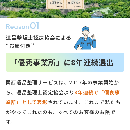
01
Reason
遺品整理士認定協会による
“お墨付き”
「優秀事業所」に
8
年連続選出
関西遺品整理サービスは、2017年の事業開始か
ら、遺品整理士認定協会より
8
年連続で「優良事
業所」として表彰
されています。これまで私たち
がやってこれたのも、すべてのお客様のお陰で
す。