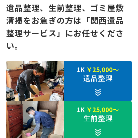
遺品整理、⽣前整理、ゴミ屋敷
清掃をお急ぎの⽅は
「関⻄遺品
整理サービス」にお任せくださ
い。
1K
￥25,000～
遺品整理
1K
￥25,000～
生前整理