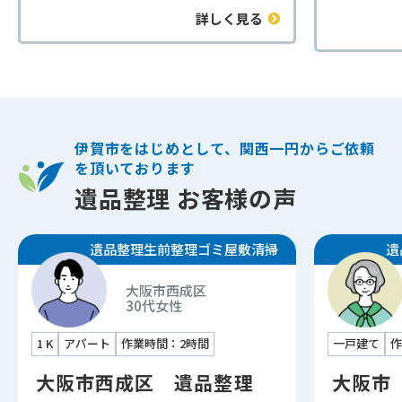
成区1 Kの遺品整理でした。
用をなる
詳しく見る
間取りは1Kのお部屋で、室内の汚れ
相見積も
がかなり進んでいる状態でした。
ご納得い
長期間手つかずだったこともあり、
た。
床や壁には汚れや傷みが多く見られ
大量の本
ました。家具や家電の運び出し、日
困られて
用品の整理、処分など通常の片付け
力に自信
伊賀市をはじめとして、関西一円からご依頼
作業に加えて、家財の搬出後にクロ
業を行い
を頂いております
ス（壁紙）や床材の剥がし作業も行
法令に基
遺品整理 お客様の声
いました。
だきまし
ご依頼主様からは、「丸ごとお任せ
新鮮な空
できたので助かった」「こんなにき
遺品整理
生前整理
ゴミ屋敷清掃
遺
部屋へと
れいになるとは思わなかった」と喜
様からも
びの声をいただきました。
大阪市西成区
ました。
30代
女性
このようなケースでは、遺品整理と
当社では
あわせて原状回復に向けた下地作業
くなって
1 K
アパート
作業時間：2時間
一戸建て
作
まで対応することで、次の活用へス
や、引っ
ムーズにつなげることができます。
大阪市西成区 遺品整理
大阪市
付け、消
特に賃貸物件の場合、管理会社様や
の捜索な