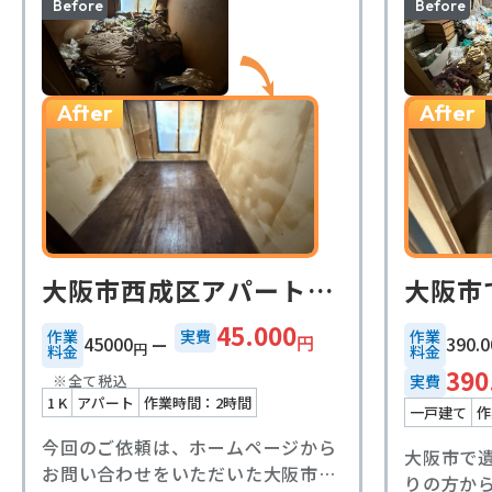
Before
Before
After
After
大阪市西成区アパート1k遺品整理事例
45.000
作業
実費
作業
円
45000
390.0
円
料金
料金
390
※全て税込
実費
1 K
アパート
作業時間：2時間
一戸建て
作
今回のご依頼は、ホームページから
大阪市で
お問い合わせをいただいた大阪市西
りの方か