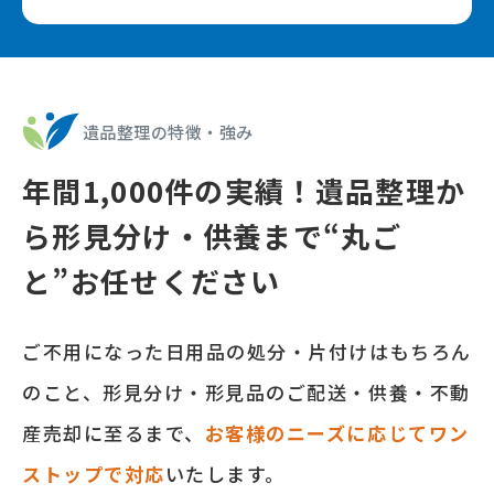
遺品整理の特徴‧強み
年間
1,000
件の実績！遺品整理か
ら形⾒分け‧供養まで
“丸ご
と”お任せください
ご不⽤になった⽇⽤品の処分‧⽚付けはもちろん
のこと、形⾒分け‧形⾒品のご配送‧供養‧不動
産売却に⾄るまで、
お客様のニーズに応じてワン
ストップで対応
いたします。