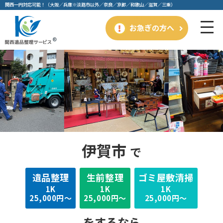
関⻄⼀円対応可能！（⼤阪／兵庫※淡路市以外／奈良／京都／和歌⼭／滋賀／三重）
お急ぎの方へ
伊賀市
で
遺品整理
⽣前整理
ゴミ屋敷清掃
1K
1K
1K
25,000円～
25,000円～
25,000円～
をするなら