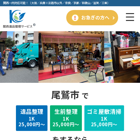
関⻄⼀円対応可能！（⼤阪／兵庫※淡路市以外／奈良／京都／和歌⼭／滋賀／三重）
お急ぎの方へ
尾鷲市
で
遺品整理
⽣前整理
ゴミ屋敷清掃
1K
1K
1K
25,000円～
25,000円～
25,000円～
をするなら