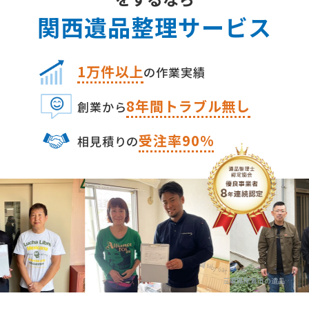
関⻄遺品整理サービス
1万件以上
の作業実績
8
年間トラブル無し
創業から
受注率90%
相⾒積りの
三重県尾鷲市の遺品整理・生前整理の専門業者