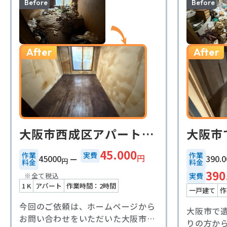
Before
Before
After
After
大阪市西成区アパート1k遺品整理事例
45.000
作業
実費
作業
円
45000
390.0
円
料金
料金
390
※全て税込
実費
1 K
アパート
作業時間：2時間
一戸建て
作
今回のご依頼は、ホームページから
大阪市で
お問い合わせをいただいた大阪市西
りの方か