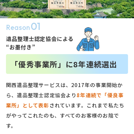
01
Reason
遺品整理士認定協会による
“お墨付き”
「優秀事業所」に
8
年連続選出
関西遺品整理サービスは、2017年の事業開始か
ら、遺品整理士認定協会より
8
年連続で「優良事
業所」として表彰
されています。これまで私たち
がやってこれたのも、すべてのお客様のお陰で
す。