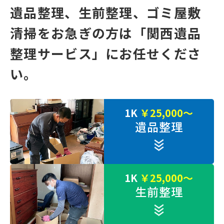
遺品整理、⽣前整理、ゴミ屋敷
清掃をお急ぎの⽅は
「関⻄遺品
整理サービス」にお任せくださ
い。
1K
￥25,000～
遺品整理
1K
￥25,000～
生前整理