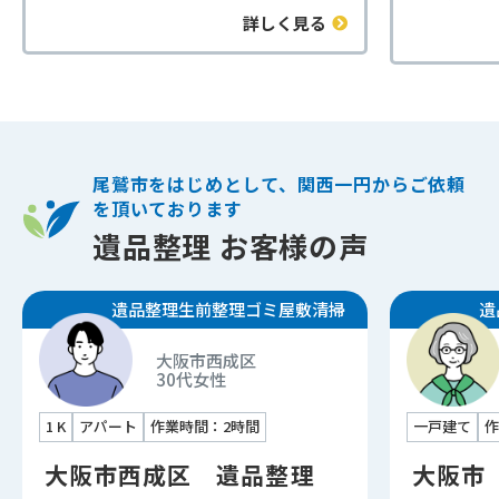
成区1 Kの遺品整理でした。
用をなる
詳しく見る
間取りは1Kのお部屋で、室内の汚れ
相見積も
がかなり進んでいる状態でした。
ご納得い
長期間手つかずだったこともあり、
た。
床や壁には汚れや傷みが多く見られ
大量の本
ました。家具や家電の運び出し、日
困られて
用品の整理、処分など通常の片付け
力に自信
尾鷲市をはじめとして、関西一円からご依頼
作業に加えて、家財の搬出後にクロ
業を行い
を頂いております
ス（壁紙）や床材の剥がし作業も行
法令に基
遺品整理 お客様の声
いました。
だきまし
ご依頼主様からは、「丸ごとお任せ
新鮮な空
できたので助かった」「こんなにき
遺品整理
生前整理
ゴミ屋敷清掃
遺
部屋へと
れいになるとは思わなかった」と喜
様からも
びの声をいただきました。
大阪市西成区
ました。
30代
女性
このようなケースでは、遺品整理と
当社では
あわせて原状回復に向けた下地作業
くなって
1 K
アパート
作業時間：2時間
一戸建て
作
まで対応することで、次の活用へス
や、引っ
ムーズにつなげることができます。
大阪市西成区 遺品整理
大阪市
付け、消
特に賃貸物件の場合、管理会社様や
の捜索な