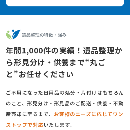
遺品整理の特徴‧強み
年間
1,000
件の実績！遺品整理か
ら形⾒分け‧供養まで
“丸ご
と”お任せください
ご不⽤になった⽇⽤品の処分‧⽚付けはもちろん
のこと、形⾒分け‧形⾒品のご配送‧供養‧不動
産売却に⾄るまで、
お客様のニーズに応じてワン
ストップで対応
いたします。