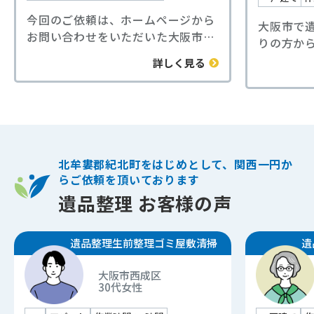
今回のご依頼は、ホームページから
大阪市で
お問い合わせをいただいた大阪市西
りの方か
成区1 Kの遺品整理でした。
用をなる
詳しく見る
間取りは1Kのお部屋で、室内の汚れ
相見積も
がかなり進んでいる状態でした。
ご納得い
長期間手つかずだったこともあり、
た。
床や壁には汚れや傷みが多く見られ
大量の本
ました。家具や家電の運び出し、日
困られて
用品の整理、処分など通常の片付け
力に自信
北牟婁郡紀北町をはじめとして、関西一円か
作業に加えて、家財の搬出後にクロ
業を行い
らご依頼を頂いております
ス（壁紙）や床材の剥がし作業も行
法令に基
遺品整理 お客様の声
いました。
だきまし
ご依頼主様からは、「丸ごとお任せ
新鮮な空
できたので助かった」「こんなにき
遺品整理
生前整理
ゴミ屋敷清掃
遺
部屋へと
れいになるとは思わなかった」と喜
様からも
びの声をいただきました。
大阪市西成区
ました。
30代
女性
このようなケースでは、遺品整理と
当社では
あわせて原状回復に向けた下地作業
くなって