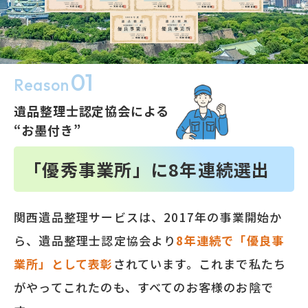
01
Reason
遺品整理士認定協会による
“お墨付き”
「優秀事業所」に
8
年連続選出
関西遺品整理サービスは、2017年の事業開始か
ら、遺品整理士認定協会より
8
年連続で「優良事
業所」として表彰
されています。これまで私たち
がやってこれたのも、すべてのお客様のお陰で