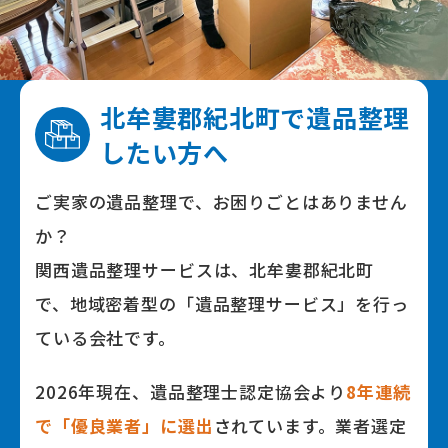
北牟婁郡紀北町で
遺品整理
したい⽅へ
ご実家の遺品整理で、お困りごとはありません
か？
関⻄遺品整理サービスは、北牟婁郡紀北町
で、地域密着型の「遺品整理サービス」を⾏っ
ている会社です。
2026年
現在、遺品整理⼠認定協会より
8
年連続
で「優良業者」に選出
されています。業者選定