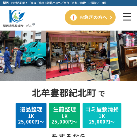
関⻄⼀円対応可能！（⼤阪／兵庫※淡路市以外／奈良／京都／和歌⼭／滋賀／三重）
お急ぎの方へ
北牟婁郡紀北町
で
遺品整理
⽣前整理
ゴミ屋敷清掃
1K
1K
1K
25,000円～
25,000円～
25,000円～
をするなら