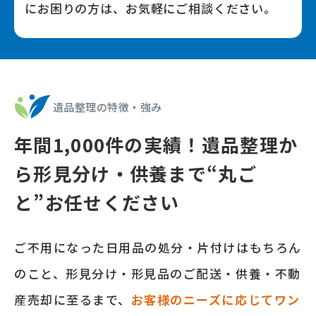
にお困りの⽅は、お気軽にご相談ください。
遺品整理の特徴‧強み
年間
1,000
件の実績！遺品整理か
ら形⾒分け‧供養まで
“丸ご
と”お任せください
ご不⽤になった⽇⽤品の処分‧⽚付けはもちろん
のこと、形⾒分け‧形⾒品のご配送‧供養‧不動
産売却に⾄るまで、
お客様のニーズに応じてワン