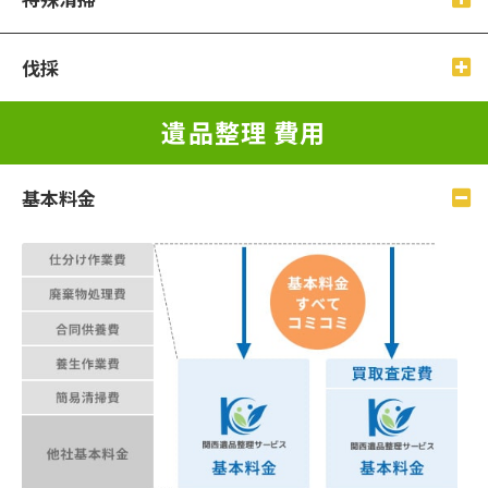
伐採
遺品整理 費⽤
基本料⾦