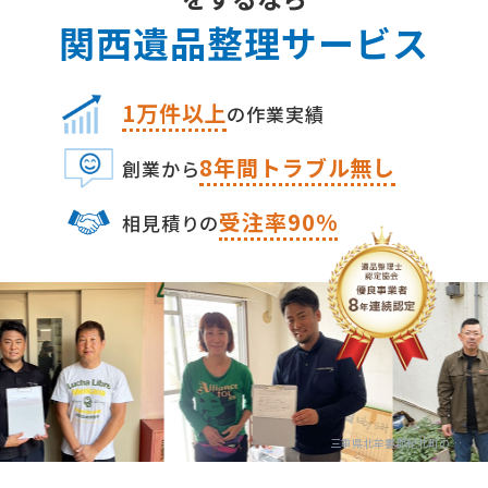
関⻄遺品整理サービス
1万件以上
の作業実績
8
年間トラブル無し
創業から
受注率90%
相⾒積りの
三重県北牟婁郡紀北町の遺品整理・生前整理の専門業者