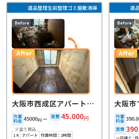
遺品整理
生前整理
ゴミ屋敷清掃
遺
Before
Before
After
After
大阪市西成区アパート1k遺品整理事例
45.000
作業
実費
作業
円
45000
390.0
円
料金
料金
390
※全て税込
実費
1 K
アパート
作業時間：2時間
一戸建て
作