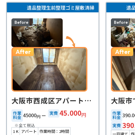
遺品整理
生前整理
ゴミ屋敷清掃
遺
Before
Before
After
After
大阪市西成区アパート1k遺品整理事例
45.000
作業
実費
作業
円
45000
390.0
円
料金
料金
390
※全て税込
実費
1 K
アパート
作業時間：2時間
一戸建て
作