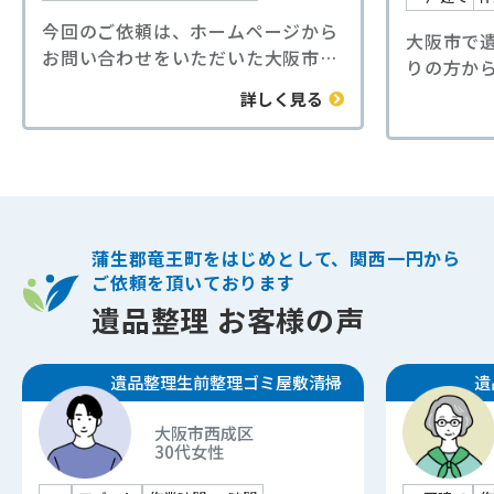
今回のご依頼は、ホームページから
大阪市で
お問い合わせをいただいた大阪市西
りの方か
成区1 Kの遺品整理でした。
用をなる
詳しく見る
間取りは1Kのお部屋で、室内の汚れ
相見積も
がかなり進んでいる状態でした。
ご納得い
長期間手つかずだったこともあり、
た。
床や壁には汚れや傷みが多く見られ
大量の本
ました。家具や家電の運び出し、日
困られて
用品の整理、処分など通常の片付け
力に自信
蒲生郡竜王町をはじめとして、関西一円から
作業に加えて、家財の搬出後にクロ
業を行い
ご依頼を頂いております
ス（壁紙）や床材の剥がし作業も行
法令に基
遺品整理 お客様の声
いました。
だきまし
ご依頼主様からは、「丸ごとお任せ
新鮮な空
できたので助かった」「こんなにき
遺品整理
生前整理
ゴミ屋敷清掃
遺
部屋へと
れいになるとは思わなかった」と喜
様からも
びの声をいただきました。
大阪市西成区
ました。
30代
女性
このようなケースでは、遺品整理と
当社では
あわせて原状回復に向けた下地作業
くなって