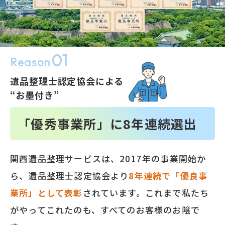
01
Reason
遺品整理士認定協会による
“お墨付き”
「優秀事業所」に
8
年連続選出
関西遺品整理サービスは、2017年の事業開始か
ら、遺品整理士認定協会より
8
年連続で「優良事
業所」として表彰
されています。これまで私たち
がやってこれたのも、すべてのお客様のお陰で