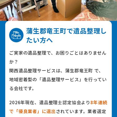
蒲生郡竜王町で
遺品整理し
たい⽅へ
ご実家の遺品整理で、お困りごとはありません
か？
関⻄遺品整理サービスは、蒲生郡竜王町 で、
地域密着型の「遺品整理サービス」を⾏ってい
る会社です。
2026年
現在、遺品整理⼠認定協会より
8
年連続
で「優良業者」に選出
されています。業者選定