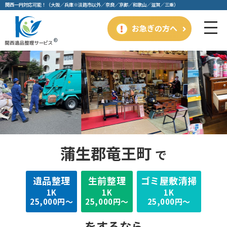
関⻄⼀円対応可能！（⼤阪／兵庫※淡路市以外／奈良／京都／和歌⼭／滋賀／三重）
お急ぎの方へ
蒲生郡竜王町
で
遺品整理
⽣前整理
ゴミ屋敷清掃
1K
1K
1K
25,000円～
25,000円～
25,000円～
をするなら