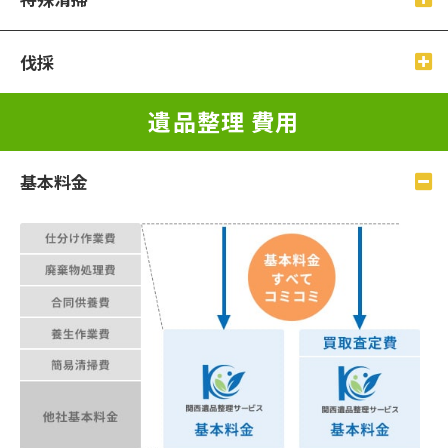
伐採
遺品整理 費⽤
基本料⾦