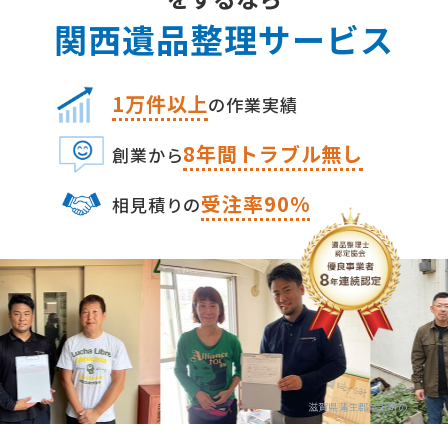
関⻄遺品整理サービス
1万件以上
の作業実績
8
年間トラブル無し
創業から
受注率90%
相⾒積りの
滋賀県蒲生郡竜王町の遺品整理・生前整理の専門業者