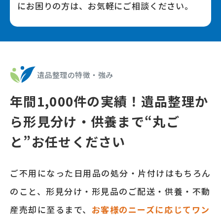
にお困りの⽅は、お気軽にご相談ください。
遺品整理の特徴‧強み
年間
1,000
件の実績！遺品整理か
ら形⾒分け‧供養まで
“丸ご
と”お任せください
ご不⽤になった⽇⽤品の処分‧⽚付けはもちろん
のこと、形⾒分け‧形⾒品のご配送‧供養‧不動
産売却に⾄るまで、
お客様のニーズに応じてワン