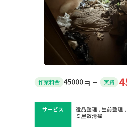
4
45000
作業
料金
実費
円
サービス
遺品整理 , 生前整理 ,
ミ屋敷清掃