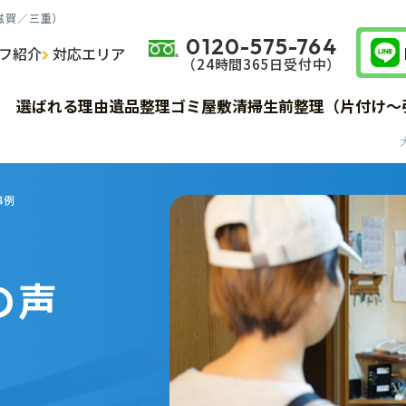
滋賀／三重）
0120-575-764
フ紹介
対応エリア
（24時間365⽇受付中）
サービス詳細
サービス詳細
サービス詳細
費用
費用
費用
選ばれる理由
遺品整理
ゴミ屋敷清掃
生前整理（片付け～
サービス詳細
費用
お客様の声
お客様の声
お客様の声
サービスの流れ
サービスの流れ
サービスの流れ
事例
の声