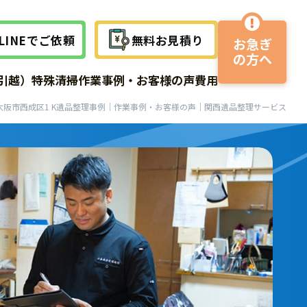
LINEでご依頼
無料お見積り
お急ぎ
の方へ
作業事例
作業事例
作業事例
引越）
特殊清掃
作業事例・お客様の声
費用
サービスの流れ
大阪市西成区1 K遺品整理事例｜作業事例・お客様の声｜関西遺品整理サービス
よくある質問
よくある質問
よくある質問