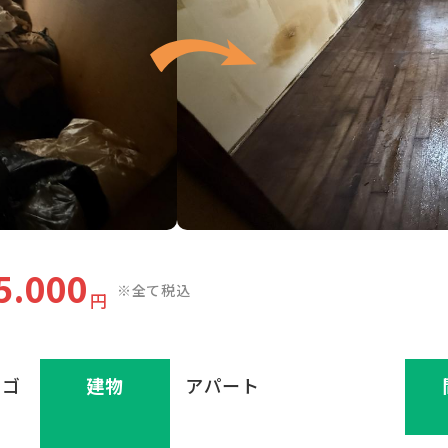
5.000
※全て税込
円
 ゴ
建物
アパート