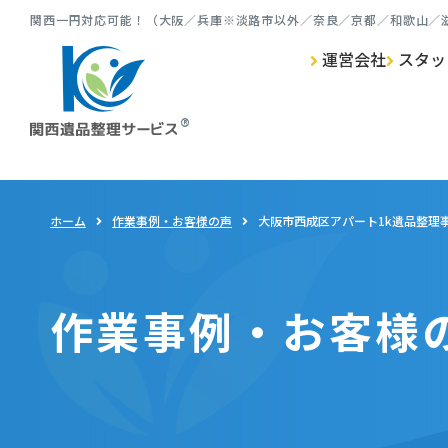
関⻄⼀円対応可能！（⼤阪／兵庫※淡路市以外／奈良／京都／和歌⼭／
運営会社
スタッ
ゴミ屋敷清掃 TOP
遺品整理 TOP
生前整理 TOP
特殊清掃 TOP
ホーム
作業事例・お客様の声
大阪市西成区アパート1k遺品整理
作業事例・お客様