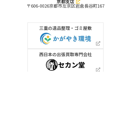
京都支店
京都市山科区
京都市伏見区
京都市右京区
〒606-0026
京都市左京区岩倉長谷町167
京都市南区
京都市下京区
京都市東山区
京都市中京区
京都市左京区
京都市上京区
京都市北区
和歌山県 対応エリア
三重の遺品整理・ゴミ屋敷
東牟婁郡北山村
東牟婁郡古座川町
東牟婁郡太地町
東牟婁郡那智勝浦町
西牟婁郡すさみ町
西牟婁郡上富田町
西牟婁郡白浜町
日高郡日高川町
日高郡みなべ町
日高郡印南町
日高郡由良町
日高郡日高町
日高郡美浜町
有田郡有田川町
有田郡広川町
有田郡湯浅町
伊都郡高野町
伊都郡九度山町
西日本の出張買取専門会社
伊都郡かつらぎ町
海草郡紀美野町
岩出市
紀の川市
新宮市
田辺市
御坊市
有田市
橋本市
海南市
和歌山市
三重県 対応エリア
南牟婁郡紀宝町
南牟婁郡御浜町
北牟婁郡紀北町
度会郡南伊勢町
度会郡大紀町
度会郡度会町
© 2026 ⼩笠原住宅環境株式会社
度会郡玉城町
多気郡大台町
多気郡明和町
多気郡多気町
三重郡川越町
三重郡朝日町
三重郡菰野町
員弁郡東員町
桑名郡木曽岬町
伊賀市
志摩市
いなべ市
熊野市
鳥羽市
亀山市
尾鷲市
名張市
鈴鹿市
桑名市
松阪市
伊勢市
四日市市
津市