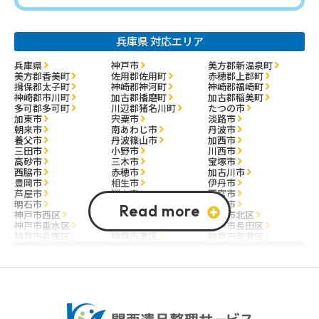
兵庫県 対応エリア
兵庫県
神戸市
美方郡新温泉町
美方郡香美町
佐用郡佐用町
赤穂郡上郡町
揖保郡太子町
神崎郡神河町
神崎郡福崎町
神崎郡市川町
加古郡播磨町
加古郡稲美町
多可郡多可町
川辺郡猪名川町
たつの市
加東市
宍粟市
淡路市
朝来市
南あわじ市
丹波市
養父市
丹波篠山市
加西市
三田市
小野市
川西市
高砂市
三木市
宝塚市
西脇市
赤穂市
加古川市
豊岡市
相生市
伊丹市
芦屋市
洲本市
西宮市
明石市
尼崎市
姫路市
神戸市西区
神戸市中央区
神戸市北区
神戸市垂水区
神戸市須磨区
神戸市長田区
神戸市兵庫区
神戸市灘区
神戸市東灘区
大阪府 対応エリア
大阪市
大阪市東淀川区
堺市
南河内郡千早赤阪村
南河内郡河南町
南河内郡太子町
泉南郡岬町
泉南郡田尻町
泉南郡熊取町
泉北郡忠岡町
豊能郡能勢町
豊能郡豊能町
三島郡島本町
阪南市
大阪狭山市