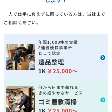
一人では手に負えずに困っている方は、当社まで
ご相談ください。
年間
1,000
件の実績
8
連続優良事業所
として認定
遺品整理
1K
￥25,000～
何から何まで頼れる
きめ細やかなサービス
ゴミ屋敷清掃
1K
￥25,000～