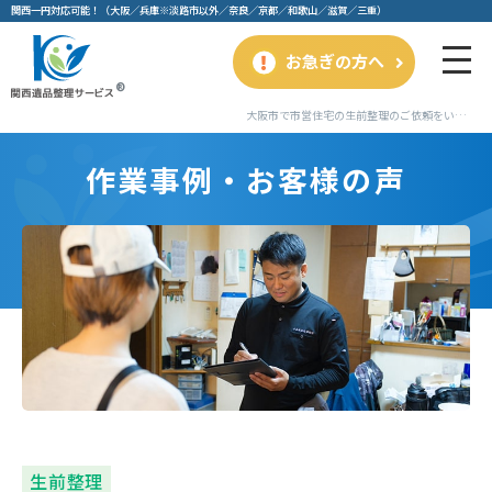
関⻄⼀円対応可能！（⼤阪／兵庫※淡路市以外／奈良／京都／和歌⼭／滋賀／三重）
お急ぎの方へ
大阪市で市営住宅の生前整理のご依頼をいただきました。｜作業事例・お客様の声｜関西遺品整理サービス
作業事例・お客様の声
生前整理