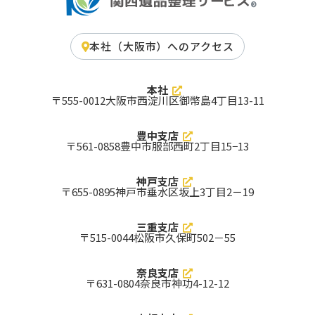
交野市
四條畷市
泉南市
東大阪市
藤井寺市
高石市
摂津市
門真市
羽曳野市
柏原市
箕面市
和泉市
本社（大阪市）へのアクセス
大東市
松原市
河内長野市
寝屋川市
富田林市
泉佐野市
八尾市
茨木市
枚方市
守口市
貝塚市
高槻市
本社
泉大津市
吹田市
池田市
〒555-0012
⼤阪市⻄淀川区御幣島4丁⽬13-11
岸和田市
大阪市中央区
大阪市北区
大阪市平野区
大阪市住之江区
大阪市鶴見区
大阪市淀川区
大阪市西成区
大阪市東住吉区
豊中支店
大阪市住吉区
大阪市阿倍野区
大阪市城東区
〒561-0858
豊中市服部西町2丁目15−13
大阪市旭区
大阪市生野区
大阪市東成区
大阪市浪速区
大阪市天王寺区
大阪市大正区
大阪市西区
大阪市福島区
大阪市都島区
大阪市港区
大阪市此花区
大阪市西淀川区
神戸支店
豊中市
〒655-0895
神戸市垂水区坂上3丁目2－19
京都府 対応エリア
三重支店
京都市
与謝郡与謝野町
与謝郡伊根町
〒515-0044
松阪市久保町502－55
船井郡京丹波町
相楽郡南山城村
相楽郡精華町
相楽郡和束町
相楽郡笠置町
綴喜郡宇治田原町
綴喜郡井手町
久世郡久御山町
乙訓郡大山崎町
木津川市
南丹市
京丹後市
奈良支店
京田辺市
八幡市
長岡京市
〒631-0804
奈良市神功4-12-12
向日市
城陽市
亀岡市
宮津市
宇治市
綾部市
舞鶴市
福知山市
京都市西京区