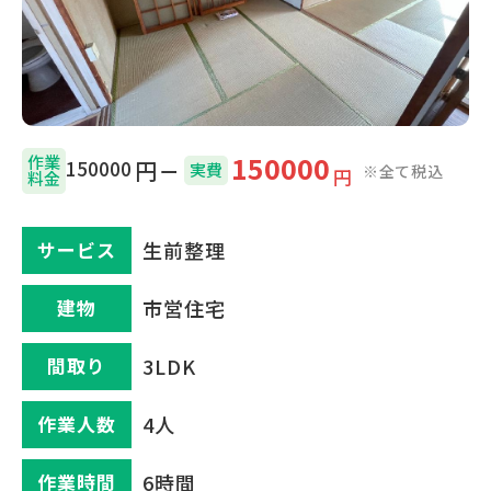
150000
作業
150000
円
実費
※全て税込
円
料金
サービス
生前整理
建物
市営住宅
間取り
3LDK
作業⼈数
4人
作業時間
6時間