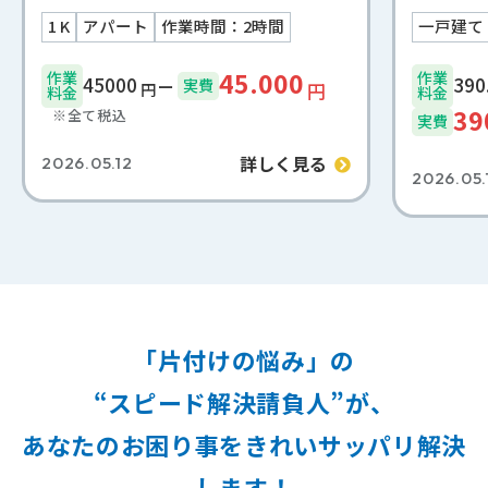
1 K
アパート
作業時間：2時間
一戸建て
45.000
作業
作業
45000
実費
円
円
料金
料金
39
※全て税込
実費
詳しく見る
2026.05.12
2026.05.
「片付けの悩み」の
“スピード解決請負人”が、
あなたのお困り事をきれいサッパリ解決
します！