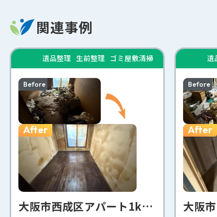
関連事例
遺品整理
生前整理
ゴミ屋敷清掃
遺
Before
Before
After
After
大阪市西成区アパート1k遺品整理事例