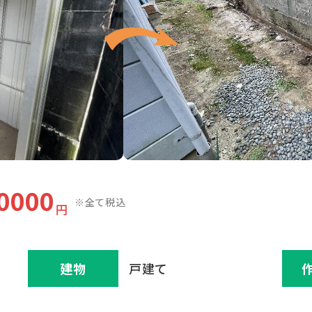
0000
※全て税込
円
建物
戸建て