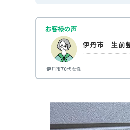
お客様の声
伊丹市 生前
伊丹市
70代
女性