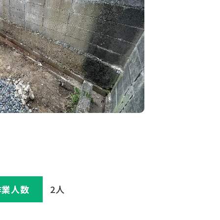
作業⼈数
2人