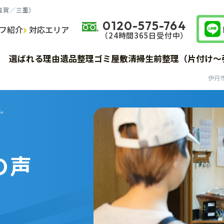
滋賀／三重）
0120-575-764
フ紹介
対応エリア
（24時間365⽇受付中）
サービス詳細
サービス詳細
サービス詳細
費用
費用
費用
選ばれる理由
遺品整理
ゴミ屋敷清掃
生前整理（片付け～
サービス詳細
費用
お客様の声
お客様の声
お客様の声
サービスの流れ
サービスの流れ
サービスの流れ
た。
の声