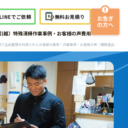
LINEでご依頼
無料お見積り
お急ぎ
の方へ
作業事例
作業事例
作業事例
引越）
特殊清掃
作業事例・お客様の声
費用
サービスの流れ
伊丹市で生前整理を利用されたお客様の事例｜作業事例・お客様の声｜関西遺品整理サービス
よくある質問
よくある質問
よくある質問