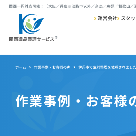
関⻄⼀円対応可能！（⼤阪／兵庫※淡路市以外／奈良／京都／和歌⼭／
運営会社
スタッ
ゴミ屋敷清掃 TOP
遺品整理 TOP
生前整理 TOP
特殊清掃 TOP
ホーム
作業事例・お客様の声
伊丹市で生前整理を依頼されまし
作業事例・お客様