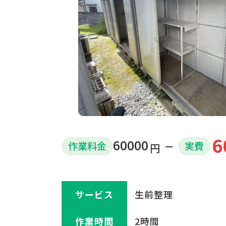
6
60000
作業
料金
実費
円
サービス
生前整理
作業時間
2時間