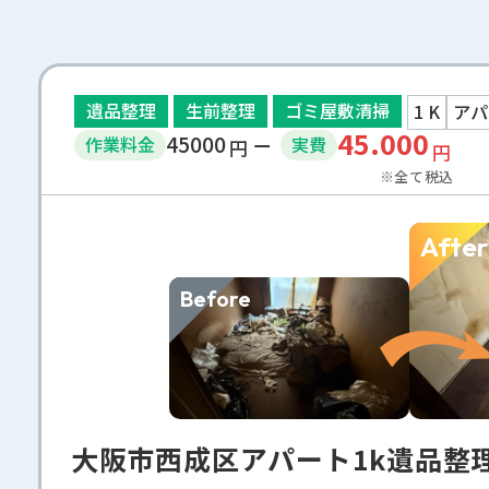
遺品整理
生前整理
ゴミ屋敷清掃
1 K
アパ
45.000
45000
作業
料金
実費
円
円
※全て税込
After
Before
大阪市西成区アパート1k遺品整