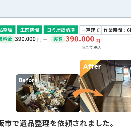
品整理
生前整理
ゴミ屋敷清掃
一戸建て
作業時間：6
390.000
390.000
業
料金
実費
円
円
※全て税込
After
Before
阪市で遺品整理を依頼されました。