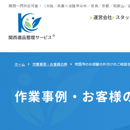
関⻄⼀円対応可能！（⼤阪／兵庫※淡路市以外／奈良／京都／和歌⼭／
運営会社
スタッ
ゴミ屋敷清掃 TOP
遺品整理 TOP
生前整理 TOP
特殊清掃 TOP
ホーム
作業事例・お客様の声
吹田市のお部屋の片付けのご相談
作業事例・お客様