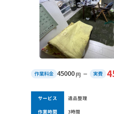
4
45000
作業
料金
実費
円
サービス
遺品整理
作業時間
3時間