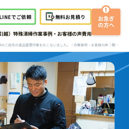
LINEでご依頼
無料お見積り
お急ぎ
の方へ
作業事例
作業事例
作業事例
引越）
特殊清掃
作業事例・お客様の声
費用
サービスの流れ
吹田市のご自宅の遺品整理作業をおこないました。｜作業事例・お客様の声｜関西遺品整理サービス
よくある質問
よくある質問
よくある質問