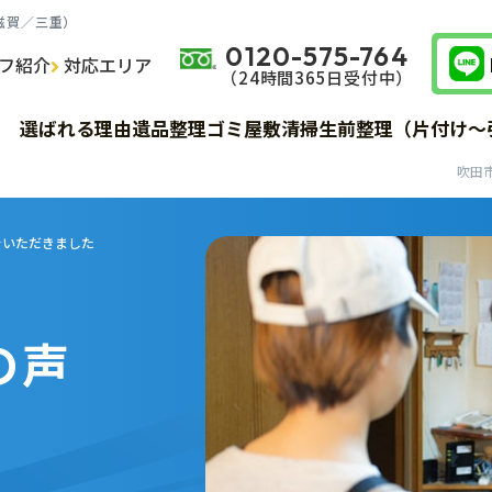
滋賀／三重）
0120-575-764
フ紹介
対応エリア
（24時間365⽇受付中）
サービス詳細
サービス詳細
サービス詳細
費用
費用
費用
選ばれる理由
遺品整理
ゴミ屋敷清掃
生前整理（片付け～
サービス詳細
費用
お客様の声
お客様の声
お客様の声
サービスの流れ
サービスの流れ
サービスの流れ
をいただきました
の声