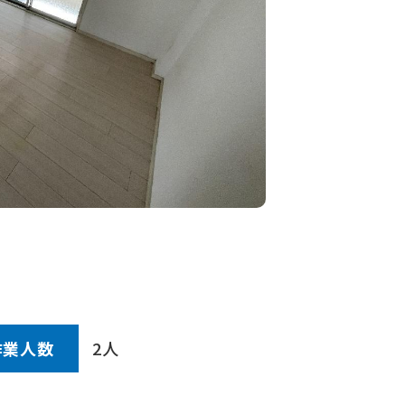
作業⼈数
2人