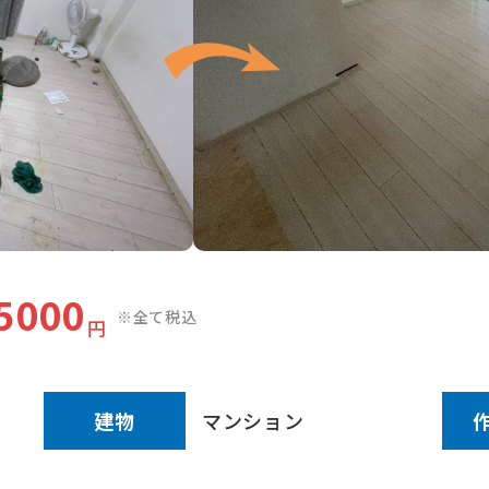
5000
※全て税込
円
建物
マンション