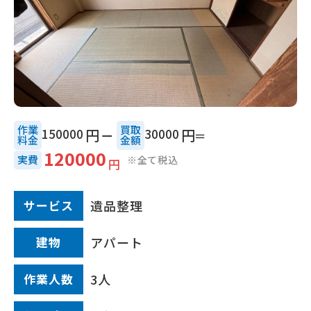
作業
買取
150000
円
30000
円
料金
⾦額
120000
実費
※全て税込
円
サービス
遺品整理
建物
アパート
作業⼈数
3人