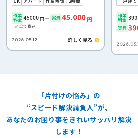
1 K
アパート
作業時間：2時間
一戸建て
45.000
作業
作業
45000
実費
円
円
料金
料金
39
※全て税込
実費
詳しく見る
2026.05.12
2026.05.
「片付けの悩み」の
“スピード解決請負人”が、
あなたのお困り事をきれいサッパリ解決
します！