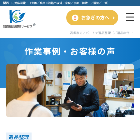
関⻄⼀円対応可能！（⼤阪／兵庫※淡路市以外／奈良／京都／和歌⼭／滋賀／三重）
お急ぎの方へ
高槻市のアパートで遺品整理（ご遺品の仕分けと買取り）業者を利用されたお客様の事例｜作業事例・お客様の声｜関西遺品整理サービス
作業事例・お客様の声
遺品整理