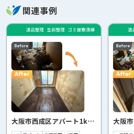
関連事例
遺品整理
生前整理
ゴミ屋敷清掃
遺
Before
Before
After
After
大阪市西成区アパート1k遺品整理事例