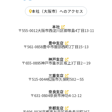
東大阪市
藤井寺市
高石市
摂津市
門真市
羽曳野市
柏原市
箕面市
和泉市
本社（大阪市）へのアクセス
大東市
松原市
河内長野市
寝屋川市
富田林市
泉佐野市
八尾市
茨木市
枚方市
守口市
貝塚市
高槻市
本社
泉大津市
吹田市
池田市
〒555-0012
⼤阪市⻄淀川区御幣島4丁⽬13-11
岸和田市
大阪市中央区
大阪市北区
大阪市平野区
大阪市住之江区
大阪市鶴見区
大阪市淀川区
大阪市西成区
大阪市東住吉区
豊中支店
大阪市住吉区
大阪市阿倍野区
大阪市城東区
〒561-0858
豊中市服部西町2丁目15−13
大阪市旭区
大阪市生野区
大阪市東成区
大阪市浪速区
大阪市天王寺区
大阪市大正区
大阪市西区
大阪市福島区
大阪市都島区
大阪市港区
大阪市此花区
大阪市西淀川区
神戸支店
豊中市
〒655-0895
神戸市垂水区坂上3丁目2－19
京都府 対応エリア
三重支店
京都市
与謝郡与謝野町
与謝郡伊根町
〒515-0044
松阪市久保町502－55
船井郡京丹波町
相楽郡南山城村
相楽郡精華町
相楽郡和束町
相楽郡笠置町
綴喜郡宇治田原町
綴喜郡井手町
久世郡久御山町
乙訓郡大山崎町
木津川市
南丹市
京丹後市
奈良支店
京田辺市
八幡市
長岡京市
〒631-0804
奈良市神功4-12-12
向日市
城陽市
亀岡市
宮津市
宇治市
綾部市
舞鶴市
福知山市
京都市西京区
京都支店
京都市山科区
京都市伏見区
京都市右京区
〒606-0026
京都市左京区岩倉長谷町167