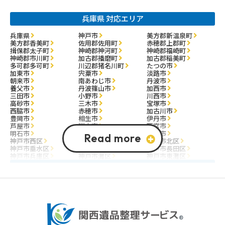
兵庫県 対応エリア
兵庫県
神戸市
美方郡新温泉町
美方郡香美町
佐用郡佐用町
赤穂郡上郡町
揖保郡太子町
神崎郡神河町
神崎郡福崎町
神崎郡市川町
加古郡播磨町
加古郡稲美町
多可郡多可町
川辺郡猪名川町
たつの市
加東市
宍粟市
淡路市
朝来市
南あわじ市
丹波市
養父市
丹波篠山市
加西市
三田市
小野市
川西市
高砂市
三木市
宝塚市
西脇市
赤穂市
加古川市
豊岡市
相生市
伊丹市
芦屋市
洲本市
西宮市
明石市
尼崎市
姫路市
神戸市西区
神戸市中央区
神戸市北区
神戸市垂水区
神戸市須磨区
神戸市長田区
神戸市兵庫区
神戸市灘区
神戸市東灘区
大阪府 対応エリア
大阪市
大阪市東淀川区
堺市
南河内郡千早赤阪村
南河内郡河南町
南河内郡太子町
泉南郡岬町
泉南郡田尻町
泉南郡熊取町
泉北郡忠岡町
豊能郡能勢町
豊能郡豊能町
三島郡島本町
阪南市
大阪狭山市
交野市
四條畷市
泉南市