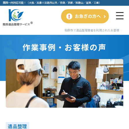
関⻄⼀円対応可能！（⼤阪／兵庫※淡路市以外／奈良／京都／和歌⼭／滋賀／三重）
お急ぎの方へ
柏原市で遺品整理業者を利用されたお客様の事例｜作業事例・お客様の声｜関西遺品整理サービス
作業事例・お客様の声
遺品整理