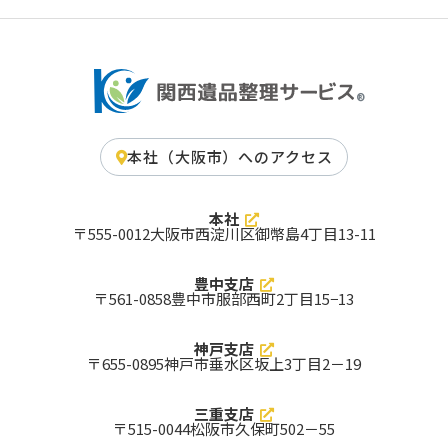
大阪市
大阪市東淀川区
堺市
南河内郡千早赤阪村
南河内郡河南町
南河内郡太子町
泉南郡岬町
泉南郡田尻町
泉南郡熊取町
泉北郡忠岡町
豊能郡能勢町
豊能郡豊能町
三島郡島本町
阪南市
大阪狭山市
交野市
四條畷市
泉南市
東大阪市
藤井寺市
高石市
摂津市
門真市
羽曳野市
柏原市
箕面市
和泉市
本社（大阪市）へのアクセス
大東市
松原市
河内長野市
寝屋川市
富田林市
泉佐野市
八尾市
茨木市
枚方市
守口市
貝塚市
高槻市
本社
泉大津市
吹田市
池田市
〒555-0012
⼤阪市⻄淀川区御幣島4丁⽬13-11
岸和田市
大阪市中央区
大阪市北区
大阪市平野区
大阪市住之江区
大阪市鶴見区
大阪市淀川区
大阪市西成区
大阪市東住吉区
豊中支店
大阪市住吉区
大阪市阿倍野区
大阪市城東区
〒561-0858
豊中市服部西町2丁目15−13
大阪市旭区
大阪市生野区
大阪市東成区
大阪市浪速区
大阪市天王寺区
大阪市大正区
大阪市西区
大阪市福島区
大阪市都島区
大阪市港区
大阪市此花区
大阪市西淀川区
神戸支店
豊中市
〒655-0895
神戸市垂水区坂上3丁目2－19
京都府 対応エリア
三重支店
京都市
与謝郡与謝野町
与謝郡伊根町
〒515-0044
松阪市久保町502－55
船井郡京丹波町
相楽郡南山城村
相楽郡精華町
相楽郡和束町
相楽郡笠置町
綴喜郡宇治田原町