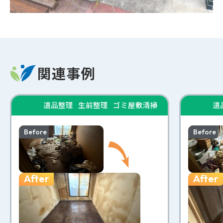
関連事例
遺品整理
生前整理
ゴミ屋敷清掃
遺
Before
Before
After
After