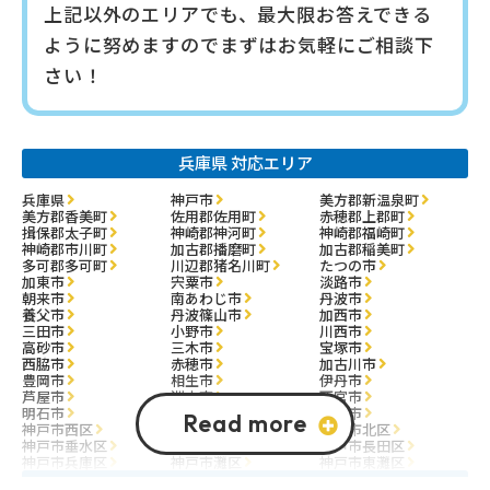
上記以外のエリアでも、最大限お答えできる
ように努めますので
まずはお気軽にご相談下
さい！
兵庫県 対応エリア
兵庫県
神戸市
美方郡新温泉町
美方郡香美町
佐用郡佐用町
赤穂郡上郡町
揖保郡太子町
神崎郡神河町
神崎郡福崎町
神崎郡市川町
加古郡播磨町
加古郡稲美町
多可郡多可町
川辺郡猪名川町
たつの市
加東市
宍粟市
淡路市
朝来市
南あわじ市
丹波市
養父市
丹波篠山市
加西市
三田市
小野市
川西市
高砂市
三木市
宝塚市
西脇市
赤穂市
加古川市
豊岡市
相生市
伊丹市
芦屋市
洲本市
西宮市
明石市
尼崎市
姫路市
神戸市西区
神戸市中央区
神戸市北区
神戸市垂水区
神戸市須磨区
神戸市長田区
神戸市兵庫区
神戸市灘区
神戸市東灘区
大阪府 対応エリア