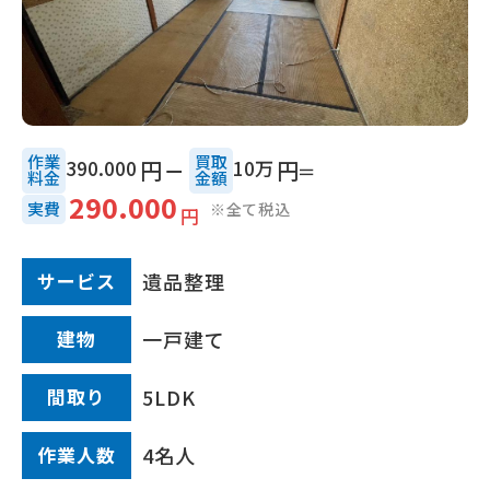
作業
買取
390.000
円
10万
円
料金
⾦額
290.000
実費
※全て税込
円
サービス
遺品整理
建物
一戸建て
間取り
5LDK
作業⼈数
4名人