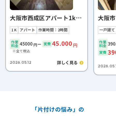
大阪市西成区アパート1k遺品整理事例
1 K
アパート
作業時間：2時間
一戸建て
45.000
作業
作業
45000
実費
円
円
料金
料金
39
※全て税込
実費
詳しく見る
2026.05.12
2026.05.
「片付けの悩み」の