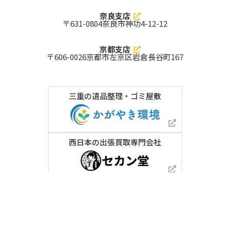
綴喜郡井手町
久世郡久御山町
乙訓郡大山崎町
木津川市
南丹市
京丹後市
奈良支店
京田辺市
八幡市
長岡京市
〒631-0804
奈良市神功4-12-12
向日市
城陽市
亀岡市
宮津市
宇治市
綾部市
舞鶴市
福知山市
京都市西京区
京都支店
京都市山科区
京都市伏見区
京都市右京区
〒606-0026
京都市左京区岩倉長谷町167
京都市南区
京都市下京区
京都市東山区
京都市中京区
京都市左京区
京都市上京区
京都市北区
和歌山県 対応エリア
三重の遺品整理・ゴミ屋敷
東牟婁郡北山村
東牟婁郡古座川町
東牟婁郡太地町
東牟婁郡那智勝浦町
西牟婁郡すさみ町
西牟婁郡上富田町
西牟婁郡白浜町
日高郡日高川町
日高郡みなべ町
日高郡印南町
日高郡由良町
日高郡日高町
日高郡美浜町
有田郡有田川町
有田郡広川町
有田郡湯浅町
伊都郡高野町
伊都郡九度山町
西日本の出張買取専門会社
伊都郡かつらぎ町
海草郡紀美野町
岩出市
紀の川市
新宮市
田辺市
御坊市
有田市
橋本市
海南市
和歌山市
三重県 対応エリア
南牟婁郡紀宝町
南牟婁郡御浜町
北牟婁郡紀北町
度会郡南伊勢町
度会郡大紀町
度会郡度会町
© 2026 ⼩笠原住宅環境株式会社
度会郡玉城町
多気郡大台町
多気郡明和町
多気郡多気町
三重郡川越町
三重郡朝日町
三重郡菰野町
員弁郡東員町
桑名郡木曽岬町