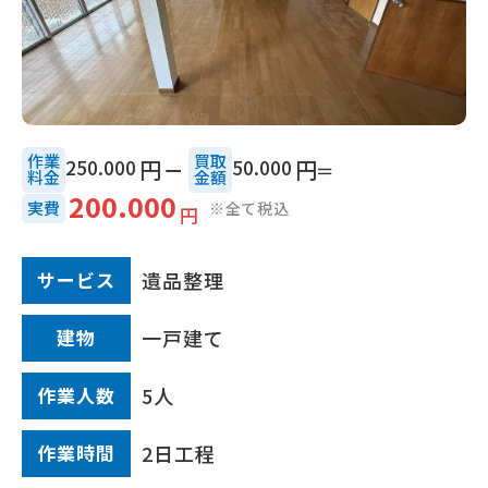
作業
買取
250.000
円
50.000
円
料金
⾦額
200.000
実費
※全て税込
円
サービス
遺品整理
建物
一戸建て
作業⼈数
5人
作業時間
2日工程