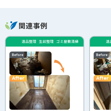
関連事例
遺品整理
生前整理
ゴミ屋敷清掃
遺
Before
Before
After
After