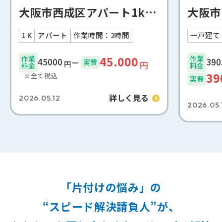
大阪市西成区アパート1k遺品整理事例
1 K
アパート
作業時間：2時間
一戸建て
45.000
作業
作業
45000
実費
円
円
料金
料金
39
※全て税込
実費
詳しく見る
2026.05.12
2026.05.
「片付けの悩み」の
“スピード解決請負人”が、