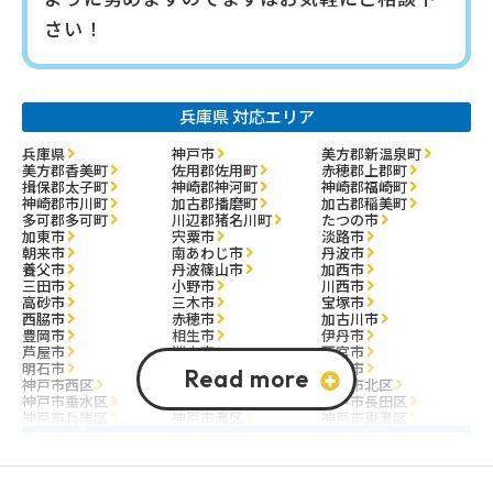
さい！
兵庫県 対応エリア
兵庫県
神戸市
美方郡新温泉町
美方郡香美町
佐用郡佐用町
赤穂郡上郡町
揖保郡太子町
神崎郡神河町
神崎郡福崎町
神崎郡市川町
加古郡播磨町
加古郡稲美町
多可郡多可町
川辺郡猪名川町
たつの市
加東市
宍粟市
淡路市
朝来市
南あわじ市
丹波市
養父市
丹波篠山市
加西市
三田市
小野市
川西市
高砂市
三木市
宝塚市
西脇市
赤穂市
加古川市
豊岡市
相生市
伊丹市
芦屋市
洲本市
西宮市
明石市
尼崎市
姫路市
神戸市西区
神戸市中央区
神戸市北区
神戸市垂水区
神戸市須磨区
神戸市長田区
神戸市兵庫区
神戸市灘区
神戸市東灘区
大阪府 対応エリア
大阪市
大阪市東淀川区
堺市