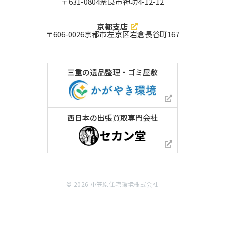
〒631-0804
奈良市神功4-12-12
向日市
城陽市
亀岡市
宮津市
宇治市
綾部市
舞鶴市
福知山市
京都市西京区
京都支店
京都市山科区
京都市伏見区
京都市右京区
〒606-0026
京都市左京区岩倉長谷町167
京都市南区
京都市下京区
京都市東山区
京都市中京区
京都市左京区
京都市上京区
京都市北区
和歌山県 対応エリア
三重の遺品整理・ゴミ屋敷
東牟婁郡北山村
東牟婁郡古座川町
東牟婁郡太地町
東牟婁郡那智勝浦町
西牟婁郡すさみ町
西牟婁郡上富田町
西牟婁郡白浜町
日高郡日高川町
日高郡みなべ町
日高郡印南町
日高郡由良町
日高郡日高町
日高郡美浜町
有田郡有田川町
有田郡広川町
有田郡湯浅町
伊都郡高野町
伊都郡九度山町
西日本の出張買取専門会社
伊都郡かつらぎ町
海草郡紀美野町
岩出市
紀の川市
新宮市
田辺市
御坊市
有田市
橋本市
海南市
和歌山市
三重県 対応エリア
南牟婁郡紀宝町
南牟婁郡御浜町
北牟婁郡紀北町
度会郡南伊勢町
度会郡大紀町
度会郡度会町
© 2026 ⼩笠原住宅環境株式会社
度会郡玉城町
多気郡大台町
多気郡明和町
多気郡多気町
三重郡川越町
三重郡朝日町
三重郡菰野町
員弁郡東員町
桑名郡木曽岬町
伊賀市
志摩市
いなべ市
熊野市
鳥羽市
亀山市