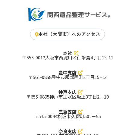
南河内郡千早赤阪村
南河内郡河南町
南河内郡太子町
泉南郡岬町
泉南郡田尻町
泉南郡熊取町
泉北郡忠岡町
豊能郡能勢町
豊能郡豊能町
三島郡島本町
阪南市
大阪狭山市
交野市
四條畷市
泉南市
東大阪市
藤井寺市
高石市
摂津市
門真市
羽曳野市
柏原市
箕面市
和泉市
本社（大阪市）へのアクセス
大東市
松原市
河内長野市
寝屋川市
富田林市
泉佐野市
八尾市
茨木市
枚方市
守口市
貝塚市
高槻市
本社
泉大津市
吹田市
池田市
〒555-0012
⼤阪市⻄淀川区御幣島4丁⽬13-11
岸和田市
大阪市中央区
大阪市北区
大阪市平野区
大阪市住之江区
大阪市鶴見区
大阪市淀川区
大阪市西成区
大阪市東住吉区
豊中支店
大阪市住吉区
大阪市阿倍野区
大阪市城東区
〒561-0858
豊中市服部西町2丁目15−13
大阪市旭区
大阪市生野区
大阪市東成区
大阪市浪速区
大阪市天王寺区
大阪市大正区
大阪市西区
大阪市福島区
大阪市都島区
大阪市港区
大阪市此花区
大阪市西淀川区
神戸支店
豊中市
〒655-0895
神戸市垂水区坂上3丁目2－19
京都府 対応エリア
三重支店
京都市
与謝郡与謝野町
与謝郡伊根町
〒515-0044
松阪市久保町502－55
船井郡京丹波町
相楽郡南山城村
相楽郡精華町
相楽郡和束町
相楽郡笠置町
綴喜郡宇治田原町
綴喜郡井手町
久世郡久御山町
乙訓郡大山崎町
木津川市
南丹市
京丹後市
奈良支店
京田辺市
八幡市
長岡京市