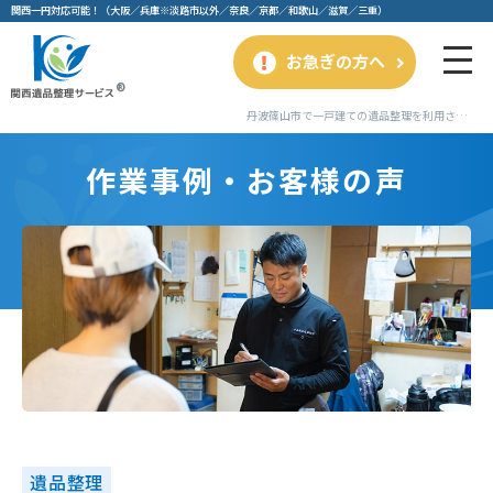
関⻄⼀円対応可能！（⼤阪／兵庫※淡路市以外／奈良／京都／和歌⼭／滋賀／三重）
お急ぎの方へ
丹波篠山市で一戸建ての遺品整理を利用されたお客様の事例｜作業事例・お客様の声｜関西遺品整理サービス
作業事例・お客様の声
遺品整理